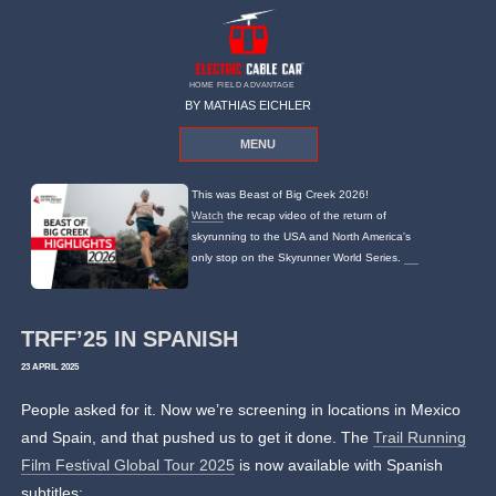
HOME FIELD ADVANTAGE
BY MATHIAS EICHLER
MENU
This was Beast of Big Creek 2026!
Watch
the recap video of the return of
skyrunning to the USA and North America's
only stop on the Skyrunner World Series.
TRFF’25 IN SPANISH
23 APRIL 2025
People asked for it. Now we’re screening in locations in Mexico
and Spain, and that pushed us to get it done. The
Trail Running
Film Festival Global Tour 2025
is now available with Spanish
subtitles: